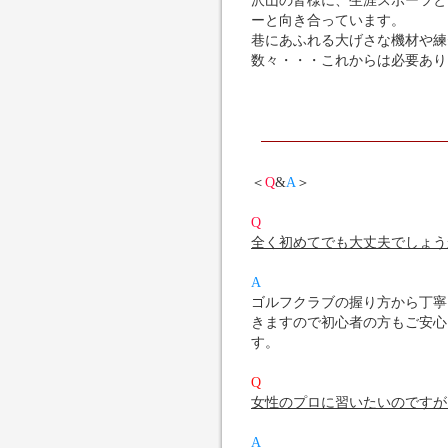
ーと向き合っています。
巷にあふれる大げさな機材や練
数々・・・これからは必要ありま
＜
Q
&
A
＞
Q
全く初めてでも大丈夫でしょう
A
ゴルフクラブの握り方から丁寧
きますので初心者の方もご安心
す。
Q
女性のプロに習いたいのですが
A